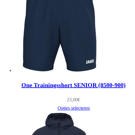
One Trainingsshort SENIOR (8500-900)
23,00
€
Opties selecteren