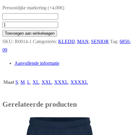
Persoonlijke markering
(+
4,00
€
)
JAS
MET
Toevoegen aan winkelwagen
KAP
SKU:
R0014-1
Categorieën:
KLEDIJ
,
MAN
,
SENIOR
Tag:
6850-
SENIOR
09
M
Aanvullende informatie
(6800-
900)
Maat
S
,
M
,
L
,
XL
,
XXL
,
XXXL
,
XXXXL
aantal
Gerelateerde producten